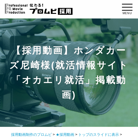
【採用動画】ホンダカー
ズ尼崎様(就活情報サイト
「オカエリ就活」掲載動
画)
採用動画制作のプロムビ
>
★採用動画
>
トップのスライドに表示
>